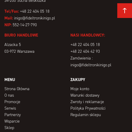
34-200 Sucha Beskidzka
Tel/Fax:
+48 22 404 05 18
Mail:
inigo@fideltronikinigo.pl
NIP:
552-14-27-790
BIURO HANDLOWE
NASI HANDLOWCY:
Alzacka 5
+48 22 404 05 18
03-972 Warszawa
+48 22 404 42 93
Zamówienia :
inigo@fideltronikinigo.pl
MENU
ZAKUPY
Strona Główna
Moje konto
O nas
Warunki dostawy
Promocje
Zwroty i reklamacje
Serwis
Polityka Prywatności
Partnerzy
Regulamin sklepu
Wsparcie
Sklep