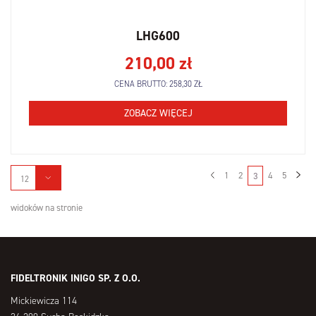
LHG600
210,00
zł
CENA BRUTTO:
258,30
ZŁ
ZOBACZ WIĘCEJ
1
2
4
5
3
12
widoków na stronie
FIDELTRONIK INIGO SP. Z O.O.
Mickiewicza 114